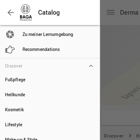

Catalog

Zu meiner Lernumgebung

Recommendations
Discover
Fußpflege
Heilkunde
Kosmetik
Lifestyle
Make-up & Style