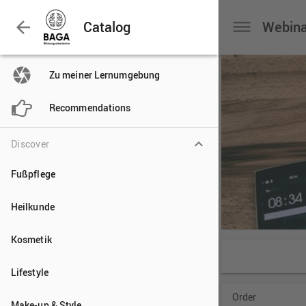

Catalog

Zu meiner Lernumgebung

Recommendations
Discover
Fußpflege
Heilkunde
Kosmetik
Lifestyle
Make-up & Style